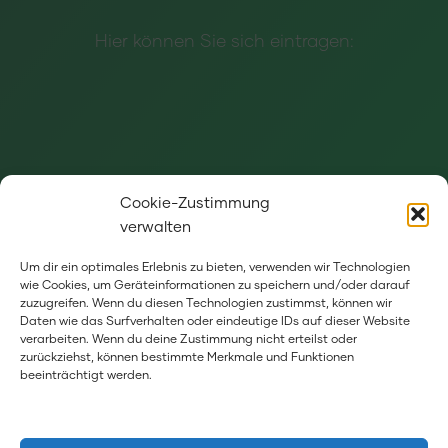
Hier können Sie sich eintragen:
Cookie-Zustimmung
verwalten
Um dir ein optimales Erlebnis zu bieten, verwenden wir Technologien
wie Cookies, um Geräteinformationen zu speichern und/oder darauf
Wenn Sie Informationen und Hinweise zu
zuzugreifen. Wenn du diesen Technologien zustimmst, können wir
Daten wie das Surfverhalten oder eindeutige IDs auf dieser Website
Veranstaltungen in Heidelberg haben, dann
verarbeiten. Wenn du deine Zustimmung nicht erteilst oder
zurückziehst, können bestimmte Merkmale und Funktionen
schicken Sie diese gerne an
beeinträchtigt werden.
koordination@mosaik-deutschland.de
.