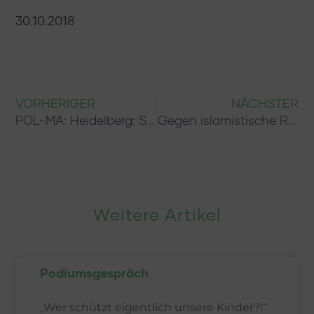
30.10.2018
VORHERIGER
NÄCHSTER
POL-MA: Heidelberg: Startschuss der „Heidelberger Präventionsgespräche“ – Auftaktveranstaltung „Antisemitismus an deutschen Schulen – Herausforderungen für die Bildungs- und Präventionsarbeit“
Gegen islamistische Radikalisierung an Schulen
Weitere Artikel
Podiumsgespräch
„Wer schützt eigentlich unsere Kinder?!“