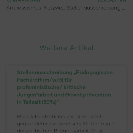
VORHERIGER
NÄCHSTER
Antirassismus-Netzwerk veröffentlicht Wahlprüfsteine zur Gemeinderatswahl in Heidelberg
Stellenausschreibung „Pädagogische Fachkraft (m/w/d) für profeministische/ kritische Jungen*arbeit und Gewaltprävention in Teilzeit (50%)“
Weitere Artikel
Stellenausschreibung „Pädagogische
Fachkraft (m/w/d) für
profeministische/ kritische
Jungen*arbeit und Gewaltprävention
in Teilzeit (50%)“
Mosaik Deutschland e.V. ist ein 2013
gegründeter zivilgesellschaftlicher Träger
der politischen Bildungsarbeit. Er ist