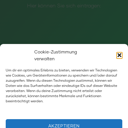
Hier können Sie sich eintragen:
Cookie-Zustimmung
verwalten
Um dir ein optimales Erlebnis zu bieten, verwenden wir Technologien
wie Cookies, um Geräteinformationen zu speichern und/oder darauf
Wenn Sie Informationen und Hinweise zu
zuzugreifen. Wenn du diesen Technologien zustimmst, können wir
Daten wie das Surfverhalten oder eindeutige IDs auf dieser Website
Veranstaltungen in Heidelberg haben, dann
verarbeiten. Wenn du deine Zustimmung nicht erteilst oder
zurückziehst, können bestimmte Merkmale und Funktionen
schicken Sie diese gerne an
beeinträchtigt werden.
koordination@mosaik-deutschland.de
.
AKZEPTIEREN