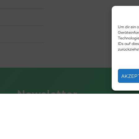
Um dir ein 
Geräteinfor
Technologie
IDs auf die
zurückziehs
AKZEP
Newsletter
 Newsletter informieren wir Sie regelmäßig über
n, Projekte und Maßnahmen in der Stadt Heidelberg,
as Thema Antidiskriminierung und Prävention.