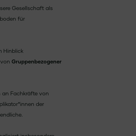
sere Gesellschaft als
rboden für
 Hinblick
von
Gruppenbezogener
 an Fachkräfte von
likator*innen der
endliche.
lisiert insbesondere