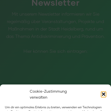
Newsletter
Mit unserem Newsletter informieren wir Sie
regelmäßig über Veranstaltungen, Projekte und
Maßnahmen in der Stadt Heidelberg, rund um
das Thema Antidiskriminierung und Prävention.
Hier können Sie sich eintragen:
Cookie-Zustimmung
verwalten
Um dir ein optimales Erlebnis zu bieten, verwenden wir Technologien