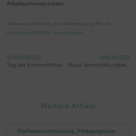
Arbeitsschwerpunkten.
Stellenausschreibung_Antidiskriminierung_Mosaik-
Deutschland_102022
Herunterladen
VORHERIGER
NÄCHSTER
Tag der Kriminalitätsopfer am 22. März
Neue Veranstaltungsreihe: „Gender als Politikum. Analysen und Antworten“
Weitere Artikel
Stellenausschreibung „Pädagogische