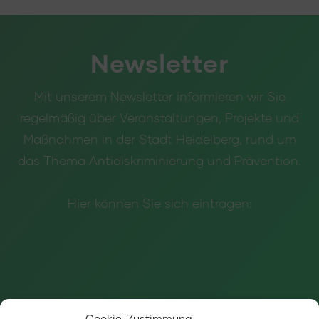
Newsletter
Mit unserem Newsletter informieren wir Sie
regelmäßig über Veranstaltungen, Projekte und
Maßnahmen in der Stadt Heidelberg, rund um
das Thema Antidiskriminierung und Prävention.
Hier können Sie sich eintragen:
Cookie-Zustimmung