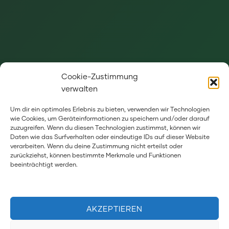
Cookie-Zustimmung
verwalten
Um dir ein optimales Erlebnis zu bieten, verwenden wir Technologien
wie Cookies, um Geräteinformationen zu speichern und/oder darauf
Wenn Sie Informationen und Hinweise zu
zuzugreifen. Wenn du diesen Technologien zustimmst, können wir
Daten wie das Surfverhalten oder eindeutige IDs auf dieser Website
Veranstaltungen in Heidelberg haben, dann
verarbeiten. Wenn du deine Zustimmung nicht erteilst oder
zurückziehst, können bestimmte Merkmale und Funktionen
schicken Sie diese gerne an
beeinträchtigt werden.
koordination@mosaik-deutschland.de
.
AKZEPTIEREN