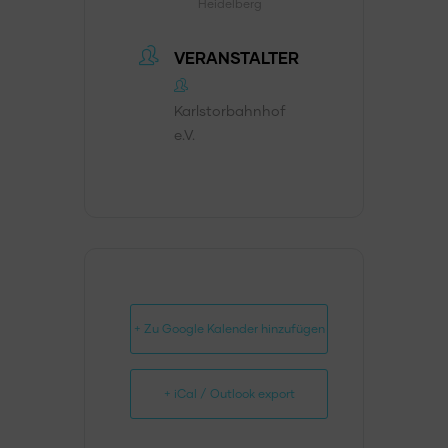
Heidelberg
VERANSTALTER
Karlstorbahnhof
e.V.
+ Zu Google Kalender hinzufügen
+ iCal / Outlook export