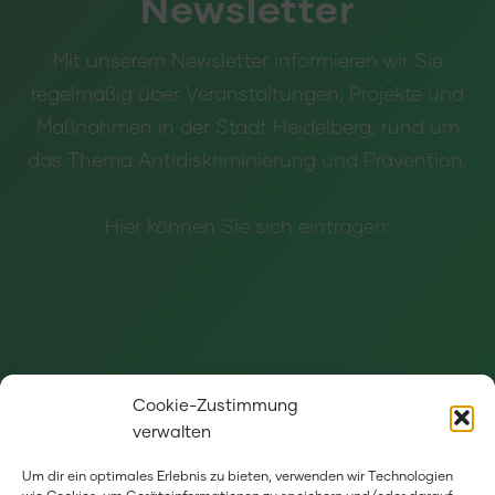
Newsletter
Mit unserem Newsletter informieren wir Sie
regelmäßig über Veranstaltungen, Projekte und
Maßnahmen in der Stadt Heidelberg, rund um
das Thema Antidiskriminierung und Prävention.
Hier können Sie sich eintragen:
Cookie-Zustimmung
verwalten
Um dir ein optimales Erlebnis zu bieten, verwenden wir Technologien