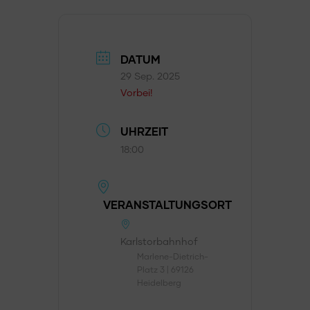
DATUM
29 Sep. 2025
Vorbei!
UHRZEIT
18:00
VERANSTALTUNGSORT
Karlstorbahnhof
Marlene-Dietrich-
Platz 3 | 69126
Heidelberg