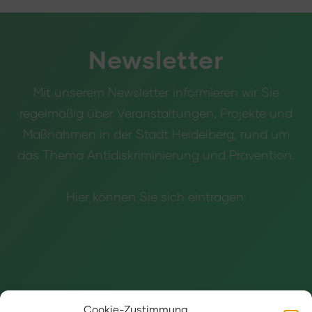
Newsletter
Mit unserem Newsletter informieren wir Sie
regelmäßig über Veranstaltungen, Projekte und
Maßnahmen in der Stadt Heidelberg, rund um
das Thema Antidiskriminierung und Prävention.
Hier können Sie sich eintragen:
Cookie-Zustimmung