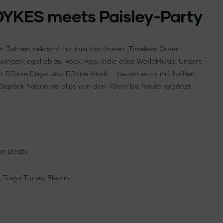
YKES meets Paisley-Party
len Jahren bekannt für ihre tanzbaren „Timeless Queer
ingen, egal ob zu Rock, Pop, Indie oder WorldMusic. Unsere
en DJane Dago und DJane Irinski – heizen euch mit heißen
epäck haben sie alles von den `70ern bis heute, ergänzt
er Beats
 Taiga Tunes, Elektro