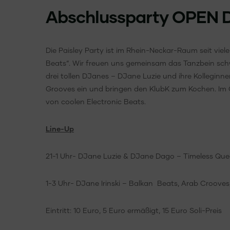
Abschlussparty OPEN D
Die Paisley Party ist im Rhein-Neckar-Raum seit vie
Beats“. Wir freuen uns gemeinsam das Tanzbein schw
drei tollen DJanes – DJane Luzie und ihre Kolleginn
Grooves ein und bringen den KlubK zum Kochen. Im G
von coolen Electronic Beats.
Line-Up
21-1 Uhr- DJane Luzie & DJane Dago – Timeless Que
1-3 Uhr- DJane Irinski – Balkan Beats, Arab Crooves,
Eintritt: 10 Euro, 5 Euro ermäßigt, 15 Euro Soli-Preis